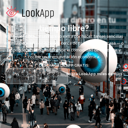
¿Quieres ganar dinero en tu
tiempo libre?
Imagínate obtener un ingreso extra por hacer tareas sencillas
en un supermercado o tienda cerca de tu trabajo o tu casa — o
responder una encuesta desde la comodidad de tu celular y
recibir una remuneración económica.
DESCARGA LA APP GRATIS:
App
Google
Busca:LookApp miles de Ojos
Store
play