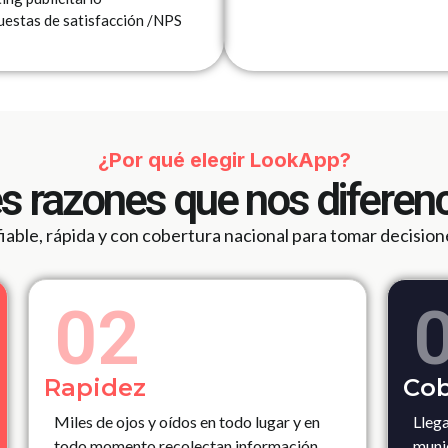
uestas de satisfacción /NPS
¿Por qué elegir LookApp?
s razones que nos diferen
able, rápida y con cobertura nacional para tomar decision
02
Rapidez
Cob
Miles de ojos y oídos en todo lugar y en
Llega
todo momento recolectan información
muni