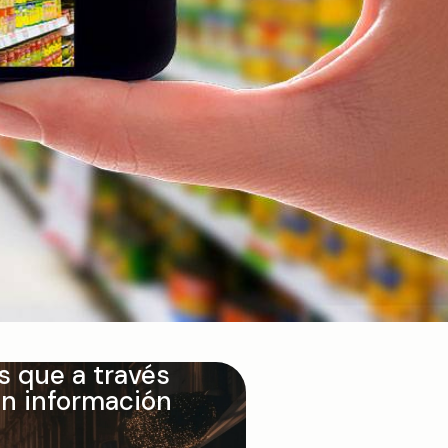
 que a través
n en vivo y
an información