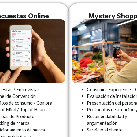
cuestas Online
Mystery Shopp
uestas / Entrevistas
Consumer Experience – 
nel de Conversión
Evaluación de instalacion
itos de consumo / Compra
Presentación del person
 of Mind / Top of Heart
Protocolos de atención 
ebas de Producto
Recomendabilidad y
cking de Marca
argumentación
icionamiento de marca
Servicio al cliente
ing publicitario