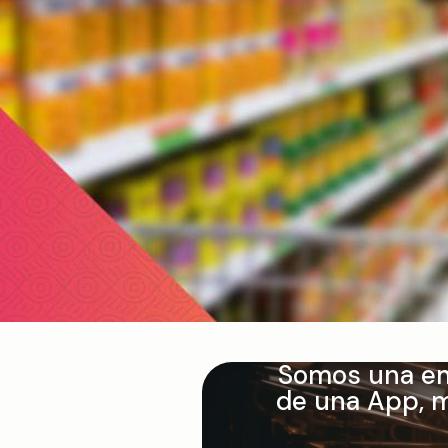
Somos una em
¿Te gustar
de una App, m