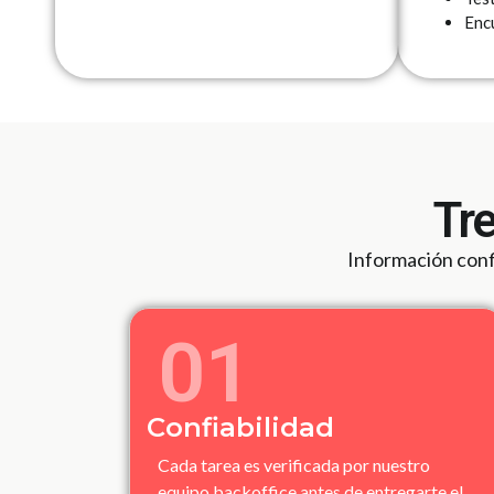
Enc
Tre
Información confi
01
Confiabilidad
Cada tarea es verificada por nuestro
equipo backoffice antes de entregarte el