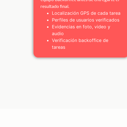
resultado final.
Localización GPS de cada tarea
Perfiles de usuarios verificados
Evidencias en foto, video y
audio
Verificación backoffice de
tareas