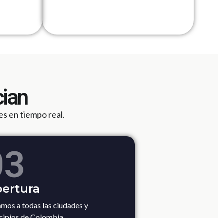
cian
es en tiempo real.
03
ertura
mos a todas las ciudades y
cipios de Colombia