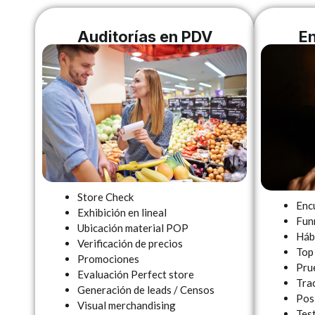
Auditorías en PDV
En
Store Check
Enc
Exhibición en lineal
Fun
Ubicación material POP
Háb
Verificación de precios
Top
Promociones
Pru
Evaluación Perfect store
Tra
Generación de leads / Censos
Pos
Visual merchandising
Test